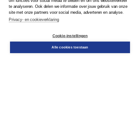
om functies voor social media te bieden en om ons websiteverkeer
te analyseren. Ook delen we informatie over jouw gebruik van onze
Klantenservice
site met onze partners voor social media, adverteren en analyse.
Service & informatie
Privacy- en cookieverklaring
Contact
Retourneren
Docentenservice
Cookie-instellingen
Snel bestellen
Teamviewer
Alle cookies toestaan
Boom voor jou
Voor de boekhandel
Voor de pers
Publiceren bij Boom
Werken bij Boom & Vacatures
Over Boom
Wat ons drijft
Onze historie
Onze auteurs
Onze organisatie
Duurzaam ondernemen