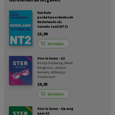
Van Dale
pocketwoordenboek
Nederlands als
tweede taal (NT2)
23,99
Bestellen
Ster in lezen - A2
Kaatje Dalderop
,
Merel
Borgesius
,
Jeanne
Kurvers
,
Willemijn
Stockmann
29,95
Bestellen
Ster in lezen - Op weg
naar A2