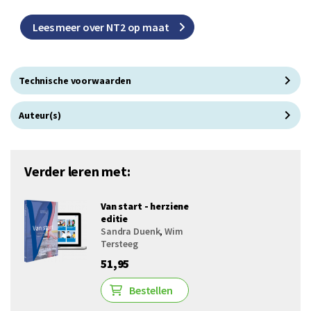
Lees meer over NT2 op maat
Technische voorwaarden
Auteur(s)
Verder leren met:
Van start - herziene
editie
Sandra Duenk
,
Wim
Tersteeg
51,95
Bestellen