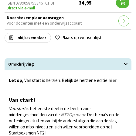
34,95
ISBN 9789058755346 | 01.01
Direct via e-mail
Docentexemplaar aanvragen
Voor docenten met een onderwijsaccount
Plaats op wensenlijst
Inkijkexemplaar
Omschrijving
Let op
, Van start is herzien. Bekijk de herziene editie
hier
.
Van start!
Van start
is het eerste deel in de leerlijn voor
middengeschoolden van de
NT2 Op maat
. De thema’s en de
oefeningen sluiten aan bij de anderstaligen die aan de slag
willen op mbo-niveau en zich willen voorbereiden op het
Staatsexamen NT2 I.