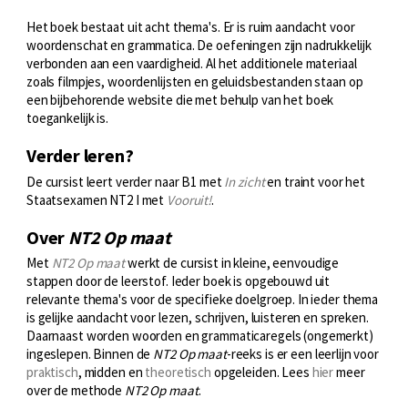
Het boek bestaat uit acht thema's. Er is ruim aandacht voor
woordenschat en grammatica. De oefeningen zijn nadrukkelijk
verbonden aan een vaardigheid. Al het additionele materiaal
zoals filmpjes, woordenlijsten en geluidsbestanden staan op
een bijbehorende website die met behulp van het boek
toegankelijk is.
Verder leren?
De cursist leert verder naar B1 met
In zicht
en traint voor het
Staatsexamen NT2 I met
Vooruit!
.
Over
NT2 Op maat
Met
NT2 Op maat
werkt de cursist in kleine, eenvoudige
stappen door de leerstof. Ieder boek is opgebouwd uit
relevante thema's voor de specifieke doelgroep. In ieder thema
is gelijke aandacht voor lezen, schrijven, luisteren en spreken.
Daarnaast worden woorden en grammaticaregels (ongemerkt)
ingeslepen. Binnen de
NT2 Op maat
-reeks is er een leerlijn voor
praktisch
, midden en
theoretisch
opgeleiden. Lees
hier
meer
over de methode
NT2 Op maat
.