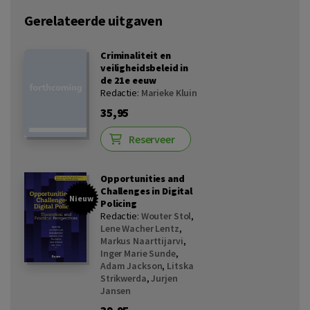
Gerelateerde uitgaven
Criminaliteit en
veiligheidsbeleid in
de 21e eeuw
Redactie:
Marieke Kluin
35,95
Reserveer
Opportunities and
Challenges in Digital
Nieuw
Policing
Redactie:
Wouter Stol
,
Lene Wacher Lentz
,
Markus Naarttijarvi
,
Inger Marie Sunde
,
Adam Jackson
,
Litska
Strikwerda
,
Jurjen
Jansen