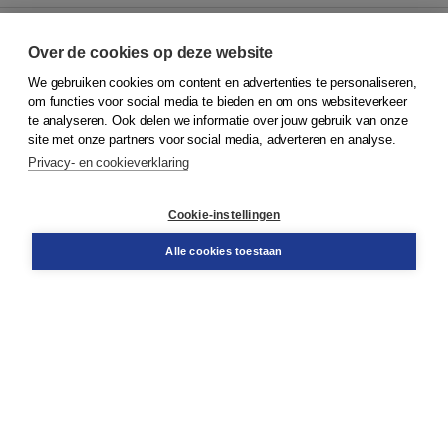
Over de cookies op deze website
We gebruiken cookies om content en advertenties te personaliseren,
© 2026
Koninklijke Boom uitgevers
om functies voor social media te bieden en om ons websiteverkeer
te analyseren. Ook delen we informatie over jouw gebruik van onze
Klantenservice
site met onze partners voor social media, adverteren en analyse.
Service & informatie
Privacy- en cookieverklaring
Contact
Retourneren
Docentenservice
Cookie-instellingen
Snel bestellen
Teamviewer
Alle cookies toestaan
Boom voor jou
Voor de boekhandel
Voor de pers
Publiceren bij Boom
Werken bij Boom & Vacatures
Over Boom
Wat ons drijft