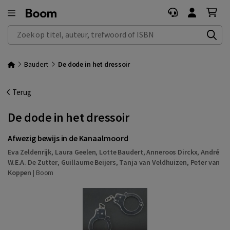
Zoek op titel, auteur, trefwoord of ISBN
Baudert
De dode in het dressoir
Terug
De dode in het dressoir
Afwezig bewijs in de Kanaalmoord
Eva Zeldenrijk
,
Laura Geelen
,
Lotte Baudert
,
Anneroos Dirckx
,
André
W.E.A. De Zutter
,
Guillaume Beijers
,
Tanja van Veldhuizen
,
Peter van
Koppen
|
Boom