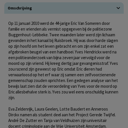
Omschrijving
Op 11 januari 2010 werd de 44-jarige Eric Van Someren door
familie en vrienden als vermist opgegeven bij de politiezone
Buggenhout-Lebbeke. Twee maanden later werd zijn lichaam
gevonden in het kanaal bij Ruisbroek. Hij was door harde slagen
op zijn hoofd om het leven gebracht en om zijn enkel zat een
afgebroken beugel van een handboei. Yves Hendrickx werd na
een politieonderzoek van bijna zeven jaar vervolgd voor de
moord op zijn vriend. Hij kreeg dertig jaar gevangenisstraf. Yves
zou razend zijn geweest op Eric omdat Eric dieren had
verwaarloosd op het erf waar zij samen een zelfvoorzienende
gemeenschap zouden oprichten. Een gedegen analyse van het
bewijs laat zien dat de veroordeling van Yves voor de moord op
Eric allesbehalve sterk is. Yves zou wel eens onschuldig kunnen
zijn.
Eva Zeldenrijk, Laura Geelen, Lotte Baudert en Anneroos
Dirckx namen als student deel aan het Project Gerede Twijfel.
André De Zutter en Tanja van Veldhuizen zijn universitair
docent criminologie aan de Vrije Universiteit Amsterdam.