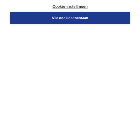
Docentenservice
Cookie-instellingen
Snel bestellen
Teamviewer
Alle cookies toestaan
Boom voor jou
Voor de boekhandel
Voor de pers
Publiceren bij Boom
Werken bij Boom & Vacatures
Over Boom
Wat ons drijft
Onze historie
Onze auteurs
Onze organisatie
Duurzaam ondernemen
Gratis verzending in NL vanaf € 20,-.
Veilig winkelen met Thuiswinkelwaarborg