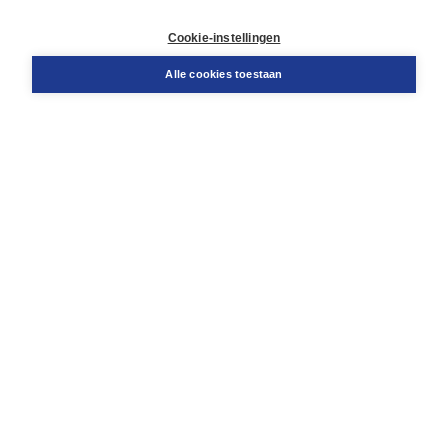
Retourneren
Docentenservice
Cookie-instellingen
Snel bestellen
Teamviewer
Alle cookies toestaan
Boom voor jou
Voor de boekhandel
Voor de pers
Publiceren bij Boom
Werken bij Boom & Vacatures
Over Boom
Wat ons drijft
Onze historie
Onze auteurs
Onze organisatie
Duurzaam ondernemen
Gratis verzending in NL vanaf € 20,-.
Veilig winkelen met Thuiswinkelwaarborg