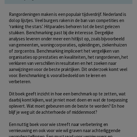
Rangordeningen maken is een populair tijdverdrijf. Nederland is
dol op lijstjes. Veel burgers raken in de ban van competities en
‘ranking the stars’. Hitparades behoren tot de best gelezen
stukken. Benchmarking past bij die interesse. Dergelijke
analyses leveren onder meer een hitlijst op, zoals bijvoorbeeld
van gemeenten, woningcorporaties, opleidingen, ziekenhuizen
of zorgcentra. Benchmarking impliceert het vergelijken van
organisaties op prestaties en kwaliteiten, het rangordenen, het
verklaren van verschillen in resultaten en het zoeken naar
aanwijzingen voor de beste praktijken. Dit onderzoek komt veel
voor. Benchmarking is vooral bedoeld om te leren en
verbeteren.
Dit boek geeft inzicht in hoe een benchmark op te zetten, wat
daarbij komt kijken, wat je niet moet doen en wat de toepassing
oplevert. Wat moet gebeuren om de beste te worden? En hoe
blijf je weg uit de achterhoede of middenmoot?
Een nuttig boek voor wie streeft naar verbetering en
vernieuwing en ook voor wie wil graven naar achterliggende
veronderstellingen. Een must read voor vernieuwers en