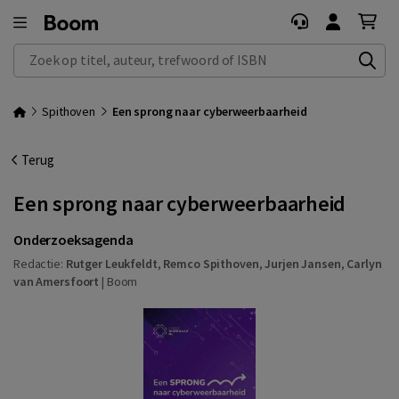
Zoek op titel, auteur, trefwoord of ISBN
Spithoven
Een sprong naar cyberweerbaarheid
Terug
Een sprong naar cyberweerbaarheid
Onderzoeksagenda
Redactie:
Rutger Leukfeldt
,
Remco Spithoven
,
Jurjen Jansen
,
Carlyn
van Amersfoort
|
Boom