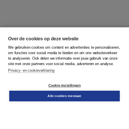
Over de cookies op deze website
We gebruiken cookies om content en advertenties te personaliseren,
© 2026
Koninklijke Boom uitgevers
om functies voor social media te bieden en om ons websiteverkeer
te analyseren. Ook delen we informatie over jouw gebruik van onze
Klantenservice
site met onze partners voor social media, adverteren en analyse.
Service & informatie
Privacy- en cookieverklaring
Contact
Retourneren
Docentenservice
Cookie-instellingen
Snel bestellen
Teamviewer
Alle cookies toestaan
Boom voor jou
Voor de boekhandel
Voor de pers
Publiceren bij Boom