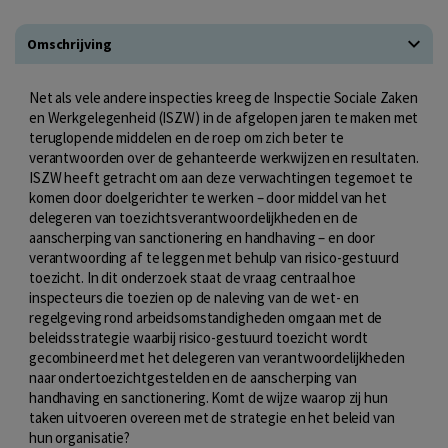
Omschrijving
Net als vele andere inspecties kreeg de Inspectie Sociale Zaken
en Werkgelegenheid (ISZW) in de afgelopen jaren te maken met
teruglopende middelen en de roep om zich beter te
verantwoorden over de gehanteerde werkwijzen en resultaten.
ISZW heeft getracht om aan deze verwachtingen tegemoet te
komen door doelgerichter te werken – door middel van het
delegeren van toezichtsverantwoordelijkheden en de
aanscherping van sanctionering en handhaving – en door
verantwoording af te leggen met behulp van risico-gestuurd
toezicht. In dit onderzoek staat de vraag centraal hoe
inspecteurs die toezien op de naleving van de wet- en
regelgeving rond arbeidsomstandigheden omgaan met de
beleidsstrategie waarbij risico-gestuurd toezicht wordt
gecombineerd met het delegeren van verantwoordelijkheden
naar ondertoezichtgestelden en de aanscherping van
handhaving en sanctionering. Komt de wijze waarop zij hun
taken uitvoeren overeen met de strategie en het beleid van
hun organisatie?