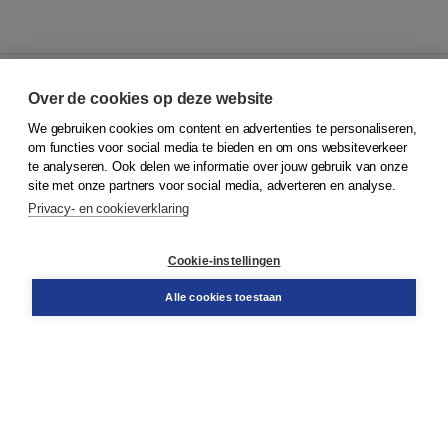
Over de cookies op deze website
We gebruiken cookies om content en advertenties te personaliseren,
© 2026
Koninklijke Boom uitgevers
om functies voor social media te bieden en om ons websiteverkeer
te analyseren. Ook delen we informatie over jouw gebruik van onze
Klantenservice
site met onze partners voor social media, adverteren en analyse.
Service & informatie
Privacy- en cookieverklaring
Contact
Retourneren
Docentenservice
Cookie-instellingen
Snel bestellen
Teamviewer
Alle cookies toestaan
Boom voor jou
Voor de boekhandel
Voor de pers
Publiceren bij Boom
Werken bij Boom & Vacatures