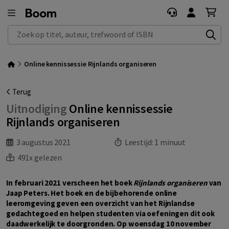
Zoek op titel, auteur, trefwoord of ISBN
Online kennissessie Rijnlands organiseren
Terug
Uitnodiging
Online kennissessie
Rijnlands organiseren
3 augustus 2021
Leestijd:
1 minuut
491x gelezen
In februari 2021 verscheen het boek
Rijnlands organiseren
van
Jaap Peters. Het boek en de bijbehorende online
leeromgeving geven een overzicht van het Rijnlandse
gedachtegoed en helpen studenten via oefeningen dit ook
daadwerkelijk te doorgronden. Op woensdag 10 november