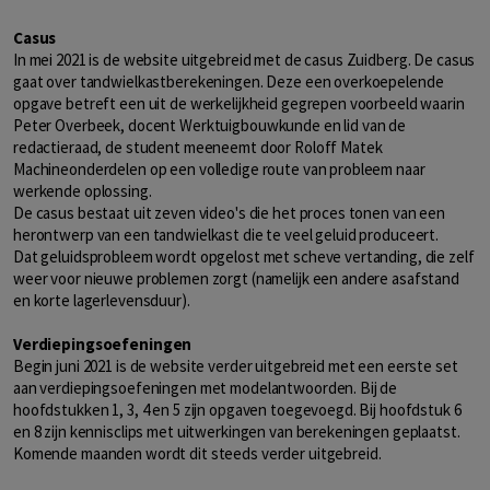
Casus
In mei 2021 is de website uitgebreid met de casus Zuidberg. De casus
gaat over tandwielkastberekeningen. Deze een overkoepelende
opgave betreft een uit de werkelijkheid gegrepen voorbeeld waarin
Peter Overbeek, docent Werktuigbouwkunde en lid van de
redactieraad, de student meeneemt door Roloff Matek
Machineonderdelen op een volledige route van probleem naar
werkende oplossing.
De casus bestaat uit zeven video's die het proces tonen van een
herontwerp van een tandwielkast die te veel geluid produceert.
Dat geluidsprobleem wordt opgelost met scheve vertanding, die zelf
weer voor nieuwe problemen zorgt (namelijk een andere asafstand
en korte lagerlevensduur).
Verdiepingsoefeningen
Begin juni 2021 is de website verder uitgebreid met een eerste set
aan verdiepingsoefeningen met modelantwoorden. Bij de
hoofdstukken 1, 3, 4 en 5 zijn opgaven toegevoegd. Bij hoofdstuk 6
en 8 zijn kennisclips met uitwerkingen van berekeningen geplaatst.
Komende maanden wordt dit steeds verder uitgebreid.