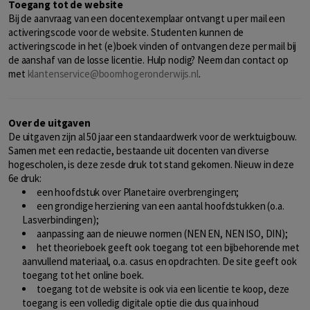
Toegang tot de website
Bij de aanvraag van een docentexemplaar ontvangt u per mail een
activeringscode voor de website. Studenten kunnen de
activeringscode in het (e)boek vinden of ontvangen deze per mail bij
de aanshaf van de losse licentie. Hulp nodig? Neem dan contact op
met
klantenservice@boomhogeronderwijs.nl
.
Over de uitgaven
De uitgaven zijn al 50 jaar een standaardwerk voor de werktuigbouw.
Samen met een redactie, bestaande uit docenten van diverse
hogescholen, is deze zesde druk tot stand gekomen. Nieuw in deze
6e druk:
een hoofdstuk over Planetaire overbrengingen;
een grondige herziening van een aantal hoofdstukken (o.a.
Lasverbindingen);
aanpassing aan de nieuwe normen (NEN EN, NEN ISO, DIN);
het theorieboek geeft ook toegang tot een bijbehorende met
aanvullend materiaal, o.a. casus en opdrachten. De site geeft ook
toegang tot het online boek.
toegang tot de website is ook via een licentie te koop, deze
toegang is een volledig digitale optie die dus qua inhoud