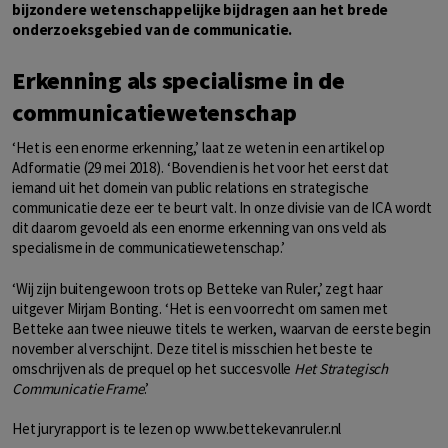
bijzondere wetenschappelijke bijdragen aan het brede
onderzoeksgebied van de communicatie.
Erkenning als specialisme in de
communicatiewetenschap
‘Het is een enorme erkenning,’ laat ze weten in een artikel op
Adformatie (29 mei 2018). ‘Bovendien is het voor het eerst dat
iemand uit het domein van public relations en strategische
communicatie deze eer te beurt valt. In onze divisie van de ICA wordt
dit daarom gevoeld als een enorme erkenning van ons veld als
specialisme in de communicatiewetenschap.’
‘Wij zijn buitengewoon trots op Betteke van Ruler,’ zegt haar
uitgever Mirjam Bonting. ‘Het is een voorrecht om samen met
Betteke aan twee nieuwe titels te werken, waarvan de eerste begin
november al verschijnt. Deze titel is misschien het beste te
omschrijven als de prequel op het succesvolle
Het Strategisch
Communicatie Frame
.’
Het juryrapport is te lezen op
www.bettekevanruler.nl