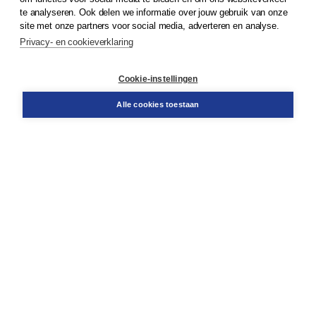
te analyseren. Ook delen we informatie over jouw gebruik van onze
Klantenservice
site met onze partners voor social media, adverteren en analyse.
Service & informatie
Privacy- en cookieverklaring
Contact
Retourneren
Docentenservice
Cookie-instellingen
Snel bestellen
Teamviewer
Alle cookies toestaan
Boom voor jou
Voor de boekhandel
Voor de pers
Publiceren bij Boom
Werken bij Boom & Vacatures
Over Boom
Wat ons drijft
Onze historie
Onze auteurs
Onze organisatie
Duurzaam ondernemen