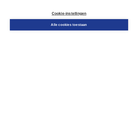
Contact
Retourneren
Cookie-instellingen
Docentenservice
Snel bestellen
Alle cookies toestaan
Teamviewer
Boom voor jou
Voor de boekhandel
Voor de pers
Publiceren bij Boom
Werken bij Boom & Vacatures
Over Boom
Wat ons drijft
Onze historie
Onze auteurs
Onze organisatie
Duurzaam ondernemen
Gratis verzending in NL vanaf € 20,-.