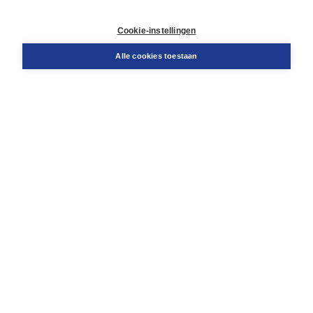
Contact
Retourneren
Cookie-instellingen
Docentenservice
Snel bestellen
Alle cookies toestaan
Teamviewer
Boom voor jou
Voor de boekhandel
Voor de pers
Publiceren bij Boom
Werken bij Boom & Vacatures
Over Boom
Wat ons drijft
Onze historie
Onze auteurs
Onze organisatie
Duurzaam ondernemen
Gratis verzending in NL vanaf € 20,-.