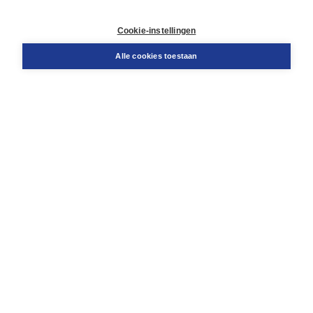
Contact
Retourneren
Cookie-instellingen
Docentenservice
Snel bestellen
Alle cookies toestaan
Teamviewer
Boom voor jou
Voor de boekhandel
Voor de pers
Publiceren bij Boom
Werken bij Boom & Vacatures
Over Boom
Wat ons drijft
Onze historie
Onze auteurs
Onze organisatie
Duurzaam ondernemen
Gratis verzending in NL vanaf € 20,-.