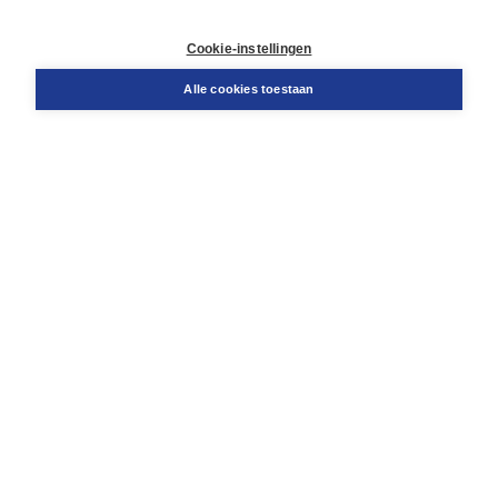
Contact
Retourneren
Cookie-instellingen
Docentenservice
Snel bestellen
Alle cookies toestaan
Teamviewer
Boom voor jou
Voor de boekhandel
Voor de pers
Publiceren bij Boom
Werken bij Boom & Vacatures
Over Boom
Wat ons drijft
Onze historie
Onze auteurs
Onze organisatie
Duurzaam ondernemen
Gratis verzending in NL vanaf € 20,-.