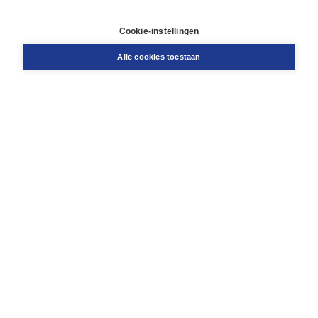
Contact
Retourneren
Cookie-instellingen
Docentenservice
Snel bestellen
Alle cookies toestaan
Teamviewer
Boom voor jou
Voor de boekhandel
Voor de pers
Publiceren bij Boom
Werken bij Boom & Vacatures
Over Boom
Wat ons drijft
Onze historie
Onze auteurs
Onze organisatie
Duurzaam ondernemen
Gratis verzending in NL vanaf € 20,-.