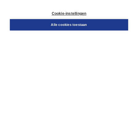
Contact
Retourneren
Cookie-instellingen
Docentenservice
Snel bestellen
Alle cookies toestaan
Teamviewer
Boom voor jou
Voor de boekhandel
Voor de pers
Publiceren bij Boom
Werken bij Boom & Vacatures
Over Boom
Wat ons drijft
Onze historie
Onze auteurs
Onze organisatie
Duurzaam ondernemen
Gratis verzending in NL vanaf € 20,-.