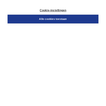
Contact
Retourneren
Cookie-instellingen
Docentenservice
Snel bestellen
Alle cookies toestaan
Teamviewer
Boom voor jou
Voor de boekhandel
Voor de pers
Publiceren bij Boom
Werken bij Boom & Vacatures
Over Boom
Wat ons drijft
Onze historie
Onze auteurs
Onze organisatie
Duurzaam ondernemen
Gratis verzending in NL vanaf € 20,-.