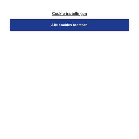
Contact
Retourneren
Cookie-instellingen
Docentenservice
Snel bestellen
Alle cookies toestaan
Teamviewer
Boom voor jou
Voor de boekhandel
Voor de pers
Publiceren bij Boom
Werken bij Boom & Vacatures
Over Boom
Wat ons drijft
Onze historie
Onze auteurs
Onze organisatie
Duurzaam ondernemen
Gratis verzending in NL vanaf € 20,-.