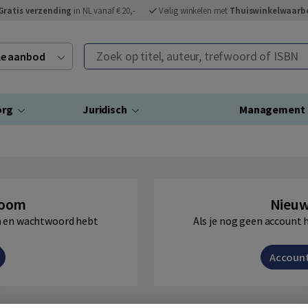
Gratis verzending
in NL vanaf € 20,-
Veilig winkelen met
Thuiswinkelwaarb
Zoek op titel, auteur, trefwoord of ISBN
ele aanbod
org
Juridisch
Management
Boom
Nieuw
am en wachtwoord hebt
Als je nog geen account 
Accoun