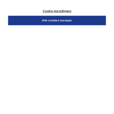
Contact
Retourneren
Cookie-instellingen
Docentenservice
Snel bestellen
Alle cookies toestaan
Teamviewer
Boom voor jou
Voor de boekhandel
Voor de pers
Publiceren bij Boom
Werken bij Boom & Vacatures
Over Boom
Wat ons drijft
Onze historie
Onze auteurs
Onze organisatie
Duurzaam ondernemen
Gratis verzending in NL vanaf € 20,-.