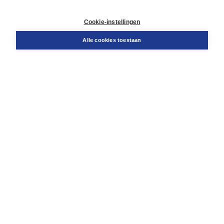
Contact
Retourneren
Cookie-instellingen
Docentenservice
Snel bestellen
Alle cookies toestaan
Teamviewer
Boom voor jou
Voor de boekhandel
Voor de pers
Publiceren bij Boom
Werken bij Boom & Vacatures
Over Boom
Wat ons drijft
Onze historie
Onze auteurs
Onze organisatie
Duurzaam ondernemen
Gratis verzending in NL vanaf € 20,-.