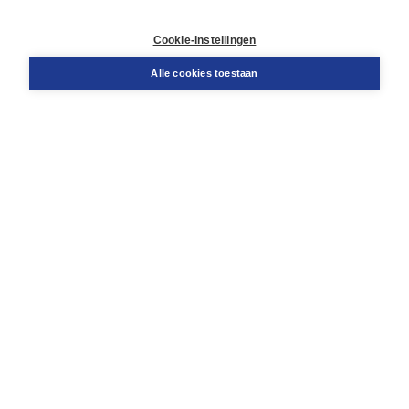
Contact
Retourneren
Cookie-instellingen
Docentenservice
Snel bestellen
Alle cookies toestaan
Teamviewer
Boom voor jou
Voor de boekhandel
Voor de pers
Publiceren bij Boom
Werken bij Boom & Vacatures
Over Boom
Wat ons drijft
Onze historie
Onze auteurs
Onze organisatie
Duurzaam ondernemen
Gratis verzending in NL vanaf € 20,-.