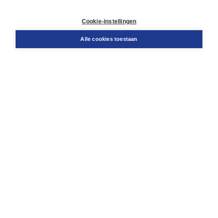
Contact
Retourneren
Cookie-instellingen
Docentenservice
Snel bestellen
Alle cookies toestaan
Teamviewer
Boom voor jou
Voor de boekhandel
Voor de pers
Publiceren bij Boom
Werken bij Boom & Vacatures
Over Boom
Wat ons drijft
Onze historie
Onze auteurs
Onze organisatie
Duurzaam ondernemen
Gratis verzending in NL vanaf € 20,-.