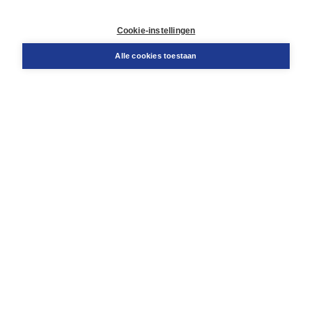
Contact
Retourneren
Cookie-instellingen
Docentenservice
Snel bestellen
Alle cookies toestaan
Teamviewer
Boom voor jou
Voor de boekhandel
Voor de pers
Publiceren bij Boom
Werken bij Boom & Vacatures
Over Boom
Wat ons drijft
Onze historie
Onze auteurs
Onze organisatie
Duurzaam ondernemen
Gratis verzending in NL vanaf € 20,-.