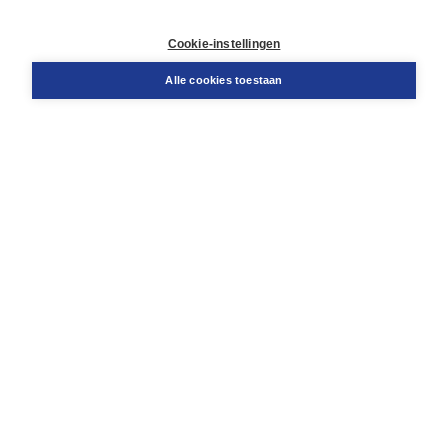
Contact
Retourneren
Cookie-instellingen
Docentenservice
Snel bestellen
Alle cookies toestaan
Teamviewer
Boom voor jou
Voor de boekhandel
Voor de pers
Publiceren bij Boom
Werken bij Boom & Vacatures
Over Boom
Wat ons drijft
Onze historie
Onze auteurs
Onze organisatie
Duurzaam ondernemen
Gratis verzending in NL vanaf € 20,-.