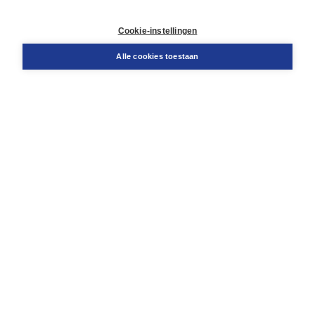
Contact
Retourneren
Cookie-instellingen
Docentenservice
Snel bestellen
Alle cookies toestaan
Teamviewer
Boom voor jou
Voor de boekhandel
Voor de pers
Publiceren bij Boom
Werken bij Boom & Vacatures
Over Boom
Wat ons drijft
Onze historie
Onze auteurs
Onze organisatie
Duurzaam ondernemen
Gratis verzending in NL vanaf € 20,-.