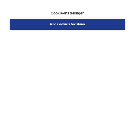
Contact
Retourneren
Cookie-instellingen
Docentenservice
Snel bestellen
Alle cookies toestaan
Teamviewer
Boom voor jou
Voor de boekhandel
Voor de pers
Publiceren bij Boom
Werken bij Boom & Vacatures
Over Boom
Wat ons drijft
Onze historie
Onze auteurs
Onze organisatie
Duurzaam ondernemen
Gratis verzending in NL vanaf € 20,-.