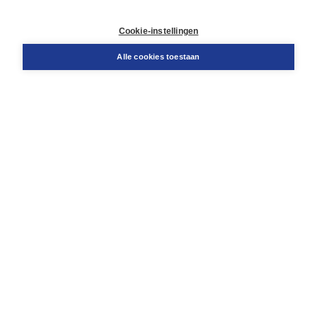
Contact
Retourneren
Cookie-instellingen
Docentenservice
Snel bestellen
Alle cookies toestaan
Teamviewer
Boom voor jou
Voor de boekhandel
Voor de pers
Publiceren bij Boom
Werken bij Boom & Vacatures
Over Boom
Wat ons drijft
Onze historie
Onze auteurs
Onze organisatie
Duurzaam ondernemen
Gratis verzending in NL vanaf € 20,-.