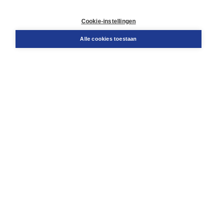
Contact
Retourneren
Cookie-instellingen
Docentenservice
Snel bestellen
Alle cookies toestaan
Teamviewer
Boom voor jou
Voor de boekhandel
Voor de pers
Publiceren bij Boom
Werken bij Boom & Vacatures
Over Boom
Wat ons drijft
Onze historie
Onze auteurs
Onze organisatie
Duurzaam ondernemen
Gratis verzending in NL vanaf € 20,-.