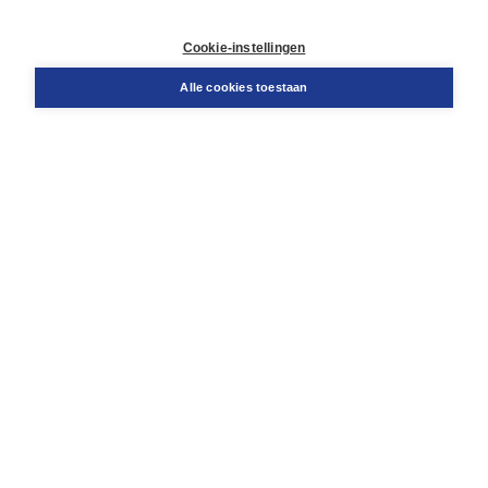
Contact
Retourneren
Cookie-instellingen
Docentenservice
Snel bestellen
Alle cookies toestaan
Teamviewer
Boom voor jou
Voor de boekhandel
Voor de pers
Publiceren bij Boom
Werken bij Boom & Vacatures
Over Boom
Wat ons drijft
Onze historie
Onze auteurs
Onze organisatie
Duurzaam ondernemen
Gratis verzending in NL vanaf € 20,-.