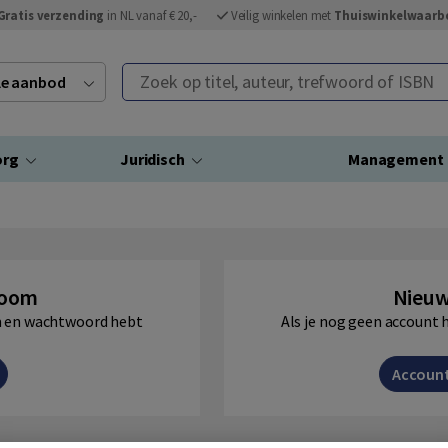
Gratis verzending
in NL vanaf € 20,-
Veilig winkelen met
Thuiswinkelwaarb
Zoek op titel, auteur, trefwoord of ISBN
ele aanbod
org
Juridisch
Management
Boom
Nieuw
am en wachtwoord hebt
Als je nog geen account 
Accoun