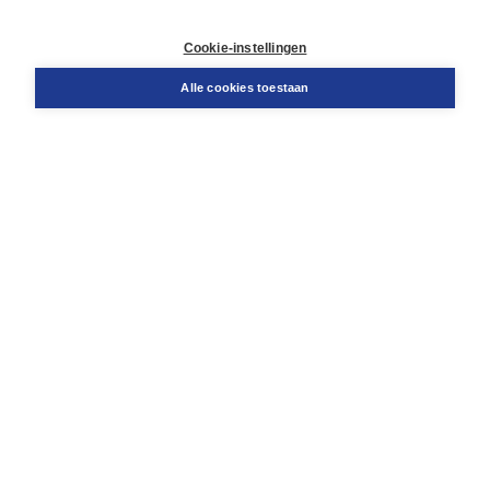
Contact
Retourneren
Cookie-instellingen
Docentenservice
Snel bestellen
Alle cookies toestaan
Teamviewer
Boom voor jou
Voor de boekhandel
Voor de pers
Publiceren bij Boom
Werken bij Boom & Vacatures
Over Boom
Wat ons drijft
Onze historie
Onze auteurs
Onze organisatie
Duurzaam ondernemen
Gratis verzending in NL vanaf € 20,-.