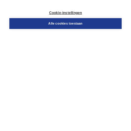
Contact
Retourneren
Cookie-instellingen
Docentenservice
Snel bestellen
Alle cookies toestaan
Teamviewer
Boom voor jou
Voor de boekhandel
Voor de pers
Publiceren bij Boom
Werken bij Boom & Vacatures
Over Boom
Wat ons drijft
Onze historie
Onze auteurs
Onze organisatie
Duurzaam ondernemen
Gratis verzending in NL vanaf € 20,-.