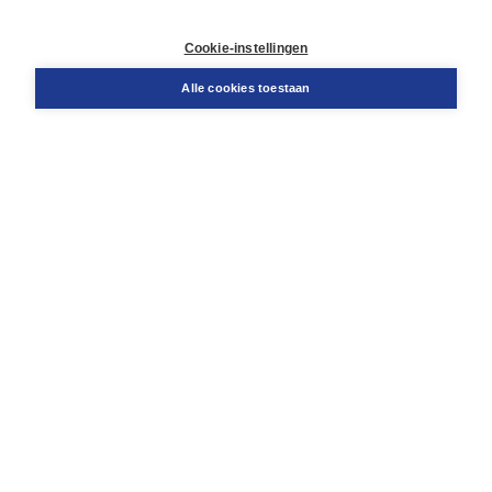
Contact
Retourneren
Cookie-instellingen
Docentenservice
Snel bestellen
Alle cookies toestaan
Teamviewer
Boom voor jou
Voor de boekhandel
Voor de pers
Publiceren bij Boom
Werken bij Boom & Vacatures
Over Boom
Wat ons drijft
Onze historie
Onze auteurs
Onze organisatie
Duurzaam ondernemen
Gratis verzending in NL vanaf € 20,-.