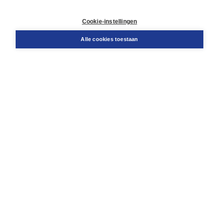
Contact
Retourneren
Cookie-instellingen
Docentenservice
Snel bestellen
Alle cookies toestaan
Teamviewer
Boom voor jou
Voor de boekhandel
Voor de pers
Publiceren bij Boom
Werken bij Boom & Vacatures
Over Boom
Wat ons drijft
Onze historie
Onze auteurs
Onze organisatie
Duurzaam ondernemen
Gratis verzending in NL vanaf € 20,-.