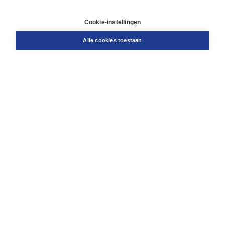
Contact
Retourneren
Cookie-instellingen
Docentenservice
Snel bestellen
Alle cookies toestaan
Teamviewer
Boom voor jou
Voor de boekhandel
Voor de pers
Publiceren bij Boom
Werken bij Boom & Vacatures
Over Boom
Wat ons drijft
Onze historie
Onze auteurs
Onze organisatie
Duurzaam ondernemen
Gratis verzending in NL vanaf € 20,-.