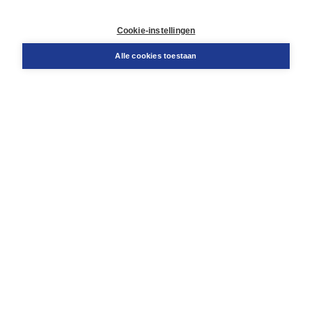
Contact
Retourneren
Cookie-instellingen
Docentenservice
Snel bestellen
Alle cookies toestaan
Teamviewer
Boom voor jou
Voor de boekhandel
Voor de pers
Publiceren bij Boom
Werken bij Boom & Vacatures
Over Boom
Wat ons drijft
Onze historie
Onze auteurs
Onze organisatie
Duurzaam ondernemen
Gratis verzending in NL vanaf € 20,-.