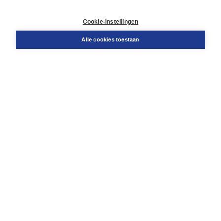
Contact
Retourneren
Cookie-instellingen
Docentenservice
Snel bestellen
Alle cookies toestaan
Teamviewer
Boom voor jou
Voor de boekhandel
Voor de pers
Publiceren bij Boom
Werken bij Boom & Vacatures
Over Boom
Wat ons drijft
Onze historie
Onze auteurs
Onze organisatie
Duurzaam ondernemen
Gratis verzending in NL vanaf € 20,-.