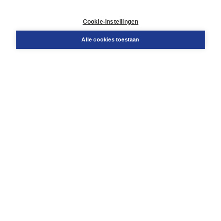
Contact
Retourneren
Cookie-instellingen
Docentenservice
Snel bestellen
Alle cookies toestaan
Teamviewer
Boom voor jou
Voor de boekhandel
Voor de pers
Publiceren bij Boom
Werken bij Boom & Vacatures
Over Boom
Wat ons drijft
Onze historie
Onze auteurs
Onze organisatie
Duurzaam ondernemen
Gratis verzending in NL vanaf € 20,-.