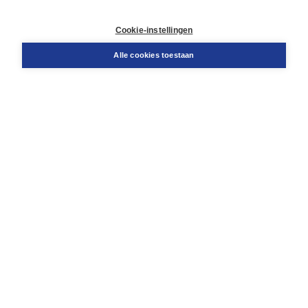
Contact
Retourneren
Cookie-instellingen
Docentenservice
Snel bestellen
Alle cookies toestaan
Teamviewer
Boom voor jou
Voor de boekhandel
Voor de pers
Publiceren bij Boom
Werken bij Boom & Vacatures
Over Boom
Wat ons drijft
Onze historie
Onze auteurs
Onze organisatie
Duurzaam ondernemen
Gratis verzending in NL vanaf € 20,-.