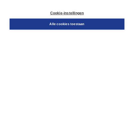
Contact
Retourneren
Cookie-instellingen
Docentenservice
Snel bestellen
Alle cookies toestaan
Teamviewer
Boom voor jou
Voor de boekhandel
Voor de pers
Publiceren bij Boom
Werken bij Boom & Vacatures
Over Boom
Wat ons drijft
Onze historie
Onze auteurs
Onze organisatie
Duurzaam ondernemen
Gratis verzending in NL vanaf € 20,-.