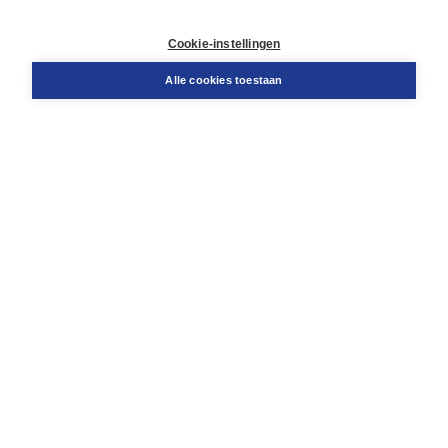
Contact
Retourneren
Cookie-instellingen
Docentenservice
Snel bestellen
Alle cookies toestaan
Teamviewer
Boom voor jou
Voor de boekhandel
Voor de pers
Publiceren bij Boom
Werken bij Boom & Vacatures
Over Boom
Wat ons drijft
Onze historie
Onze auteurs
Onze organisatie
Duurzaam ondernemen
Gratis verzending in NL vanaf € 20,-.