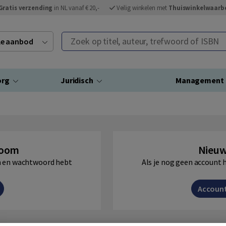
Gratis verzending
in NL vanaf € 20,-
Veilig winkelen met
Thuiswinkelwaarb
Zoek op titel, auteur, trefwoord of ISBN
ele aanbod
org
Juridisch
Management
Boom
Nieuw
am en wachtwoord hebt
Als je nog geen account 
Accoun