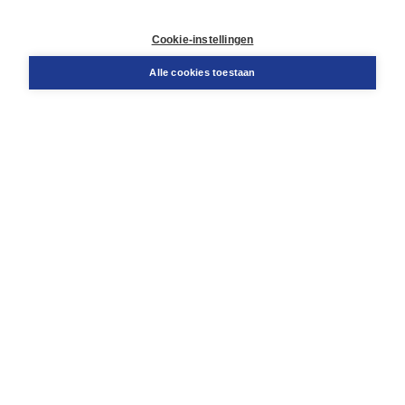
Contact
Retourneren
Cookie-instellingen
Docentenservice
Snel bestellen
Alle cookies toestaan
Teamviewer
Boom voor jou
Voor de boekhandel
Voor de pers
Publiceren bij Boom
Werken bij Boom & Vacatures
Over Boom
Wat ons drijft
Onze historie
Onze auteurs
Onze organisatie
Duurzaam ondernemen
Gratis verzending in NL vanaf € 20,-.