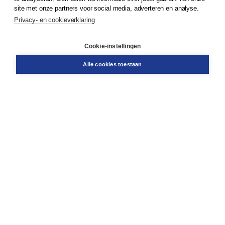
Klantenservice
site met onze partners voor social media, adverteren en analyse.
Service & informatie
Privacy- en cookieverklaring
Contact
Retourneren
Docentenservice
Cookie-instellingen
Snel bestellen
Teamviewer
Alle cookies toestaan
Boom voor jou
Voor de boekhandel
Voor de pers
Publiceren bij Boom
Werken bij Boom & Vacatures
Over Boom
Wat ons drijft
Onze historie
Onze auteurs
Onze organisatie
Duurzaam ondernemen