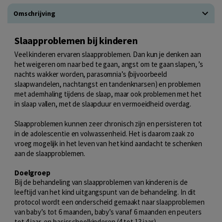
Omschrijving
Slaapproblemen bij kinderen
Veel kinderen ervaren slaapproblemen. Dan kun je denken aan
het weigeren om naar bed te gaan, angst om te gaan slapen, ’s
nachts wakker worden, parasomnia’s (bijvoorbeeld
slaapwandelen, nachtangst en tandenknarsen) en problemen
met ademhaling tijdens de slaap, maar ook problemen met het
in slaap vallen, met de slaapduur en vermoeidheid overdag.
Slaapproblemen kunnen zeer chronisch zijn en persisteren tot
in de adolescentie en volwassenheid. Het is daarom zaak zo
vroeg mogelijk in het leven van het kind aandacht te schenken
aan de slaapproblemen.
Doelgroep
Bij de behandeling van slaapproblemen van kinderen is de
leeftijd van het kind uitgangspunt van de behandeling. In dit
protocol wordt een onderscheid gemaakt naar slaapproblemen
van baby’s tot 6 maanden, baby’s vanaf 6 maanden en peuters
tot 4 jaar, en basisschoolkinderen (4 tot 13 jaar).