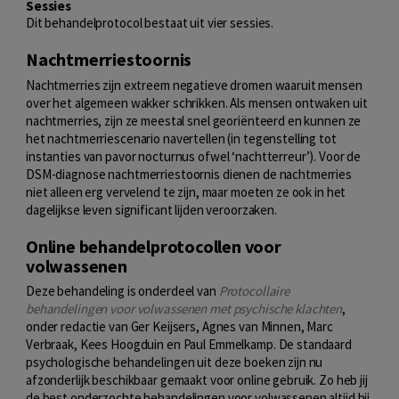
Sessies
Dit behandelprotocol bestaat uit vier sessies.
Nachtmerriestoornis
Nachtmerries zijn extreem negatieve dromen waaruit mensen
over het algemeen wakker schrikken. Als mensen ontwaken uit
nachtmerries, zijn ze meestal snel georiënteerd en kunnen ze
het nachtmerriescenario navertellen (in tegenstelling tot
instanties van pavor nocturnus ofwel ‘nachtterreur’). Voor de
DSM-diagnose nachtmerriestoornis dienen de nachtmerries
niet alleen erg vervelend te zijn, maar moeten ze ook in het
dagelijkse leven significant lijden veroorzaken.
Online behandelprotocollen voor
volwassenen
Deze behandeling is onderdeel van
Protocollaire
behandelingen voor volwassenen met psychische klachten
,
onder redactie van Ger Keijsers, Agnes van Minnen, Marc
Verbraak, Kees Hoogduin en Paul Emmelkamp. De standaard
psychologische behandelingen uit deze boeken zijn nu
afzonderlijk beschikbaar gemaakt voor online gebruik. Zo heb jij
de best onderzochte behandelingen voor volwassenen altijd bij