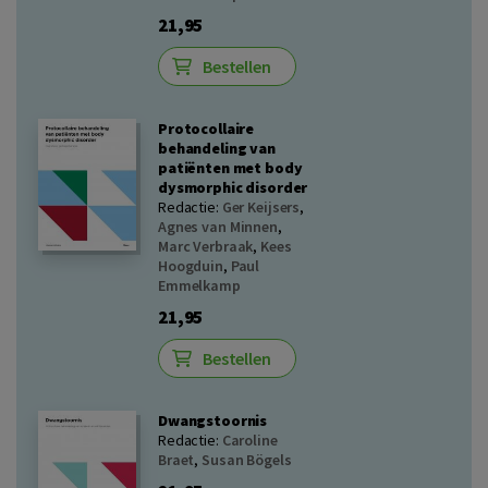
21,95
Bestellen
Protocollaire
behandeling van
patiënten met body
dysmorphic disorder
Redactie:
Ger Keijsers
,
Agnes van Minnen
,
Marc Verbraak
,
Kees
Hoogduin
,
Paul
Emmelkamp
21,95
Bestellen
Dwangstoornis
Redactie:
Caroline
Braet
,
Susan Bögels