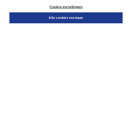
Docentenservice
Cookie-instellingen
Snel bestellen
Teamviewer
Alle cookies toestaan
Boom voor jou
Voor de boekhandel
Voor de pers
Publiceren bij Boom
Werken bij Boom & Vacatures
Over Boom
Wat ons drijft
Onze historie
Onze auteurs
Onze organisatie
Duurzaam ondernemen
Gratis verzending in NL vanaf € 20,-.
Veilig winkelen met Thuiswinkelwaarborg