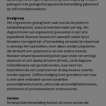
gekregen in de gedragstherapeutische behandeling gebaseerd
op zelfcontroleprocedures.
Doelgroep
Het ongewenste gedrag komt vaak voor als de patiënt in
behandeling komt, meestal meerdere malen per dag. Het
diagnosticeren van ongewenste gewoonten is niet al te
ingewikkeld. Wanneer iemand zich aanmeldt omdat hij tot
bloedens toe nagels bijt of behandeling wil omdat hij vrijwel kaal
is vanwege het haartrekken, moet alleen worden uitgesloten
dat de klacht een symptoom is van een andere stoornis.
Wanneer iemand bijvoorbeeld gebukt gaat onder een ernstige
depressie en zich daarbij de haren uittrekt, zal de diagnose
trichotillomanie niet gesteld worden, maar moet het
haartrekken als een symptoom van de depressieve stoornis
worden opgevat. Zelfbeschadiging komt geïsoleerd voor maar
is veel vaker onderdeel van een borderline-
persoonlijkheidsstoornis, antisociale-persoonlijkheidsstoornis,
eetstoornis of posttraumatische-stressstoornis.
Sessies
De besproken behandeling bestaat uit zeven sessies die