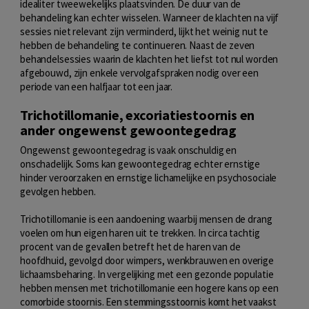
idealiter tweewekelijks plaatsvinden. De duur van de
behandeling kan echter wisselen. Wanneer de klachten na vijf
sessies niet relevant zijn verminderd, lijkt het weinig nut te
hebben de behandeling te continueren. Naast de zeven
behandelsessies waarin de klachten het liefst tot nul worden
afgebouwd, zijn enkele vervolgafspraken nodig over een
periode van een halfjaar tot een jaar.
Trichotillomanie, excoriatiestoornis en
ander ongewenst gewoontegedrag
Ongewenst gewoontegedrag is vaak onschuldig en
onschadelijk. Soms kan gewoontegedrag echter ernstige
hinder veroorzaken en ernstige lichamelijke en psychosociale
gevolgen hebben.
Trichotillomanie is een aandoening waarbij mensen de drang
voelen om hun eigen haren uit te trekken. In circa tachtig
procent van de gevallen betreft het de haren van de
hoofdhuid, gevolgd door wimpers, wenkbrauwen en overige
lichaamsbeharing. In vergelijking met een gezonde populatie
hebben mensen met trichotillomanie een hogere kans op een
comorbide stoornis. Een stemmingsstoornis komt het vaakst