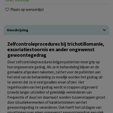
Direct via e-mail
Plaats op wensenlijst
Omschrijving
Zelfcontroleprocedures bij trichotillomanie,
excoriatiestoornis en ander ongewenst
gewoontegedrag
Door zelfcontroleprocedures krijgen patiënten meer grip op
hun ongewenste gedrag. Als ze in behandeling blijven en de
gemaakte afspraken nakomen, zal het voor de patiënten aan
het eind van de behandeling zo moeilijk worden het gedrag uit
te voeren dat ze in veel gevallen ervan afzien. Het
tegenhouden van het gedrag wordt in stappen uitgevoerd
(steeds langer uitstellen of geleidelijk verminderen van
frequentie of duur) en daarnaast worden tussenstappen gezet
door situatiekenmerken of karakteristieken van het
gewoontegedrag te veranderen. Ook heeft het uitdagen van
opvattingen over eigen ongewenst gewoontegedrag een plek