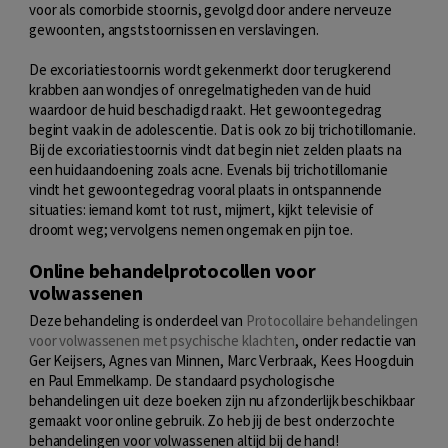
voor als comorbide stoornis, gevolgd door andere nerveuze
gewoonten, angststoornissen en verslavingen.
De excoriatiestoornis wordt gekenmerkt door terugkerend
krabben aan wondjes of onregelmatigheden van de huid
waardoor de huid beschadigd raakt. Het gewoontegedrag
begint vaak in de adolescentie. Dat is ook zo bij trichotillomanie.
Bij de excoriatiestoornis vindt dat begin niet zelden plaats na
een huidaandoening zoals acne. Evenals bij trichotillomanie
vindt het gewoontegedrag vooral plaats in ontspannende
situaties: iemand komt tot rust, mijmert, kijkt televisie of
droomt weg; vervolgens nemen ongemak en pijn toe.
Online behandelprotocollen voor
volwassenen
Deze behandeling is onderdeel van
Protocollaire behandelingen
voor volwassenen met psychische klachten
, onder redactie van
Ger Keijsers, Agnes van Minnen, Marc Verbraak, Kees Hoogduin
en Paul Emmelkamp. De standaard psychologische
behandelingen uit deze boeken zijn nu afzonderlijk beschikbaar
gemaakt voor online gebruik. Zo heb jij de best onderzochte
behandelingen voor volwassenen altijd bij de hand!