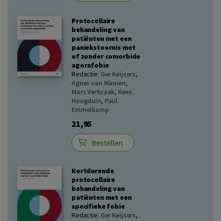
Protocollaire
behandeling van
patiënten met een
paniekstoornis met
of zonder comorbide
agorafobie
Redactie:
Ger Keijsers
,
Agnes van Minnen
,
Marc Verbraak
,
Kees
Hoogduin
,
Paul
Emmelkamp
21,95
Bestellen
Kortdurende
protocollaire
behandeling van
patiënten met een
specifieke fobie
Redactie:
Ger Keijsers
,