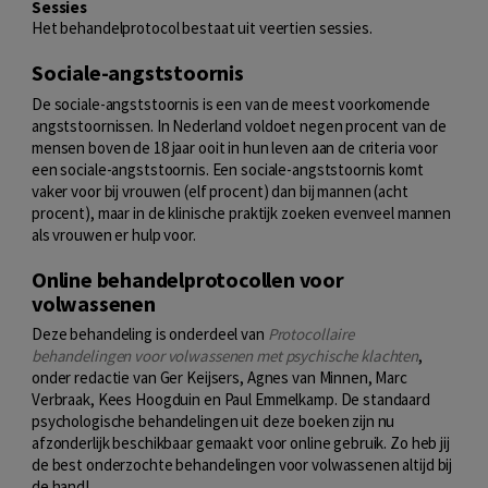
Sessies
Het behandelprotocol bestaat uit veertien sessies.
Sociale-angststoornis
De sociale-angststoornis is een van de meest voorkomende
angststoornissen. In Nederland voldoet negen procent van de
mensen boven de 18 jaar ooit in hun leven aan de criteria voor
een sociale-angststoornis. Een sociale-angststoornis komt
vaker voor bij vrouwen (elf procent) dan bij mannen (acht
procent), maar in de klinische praktijk zoeken evenveel mannen
als vrouwen er hulp voor.
Online behandelprotocollen voor
volwassenen
Deze behandeling is onderdeel van
Protocollaire
behandelingen voor volwassenen met psychische klachten
,
onder redactie van Ger Keijsers, Agnes van Minnen, Marc
Verbraak, Kees Hoogduin en Paul Emmelkamp. De standaard
psychologische behandelingen uit deze boeken zijn nu
afzonderlijk beschikbaar gemaakt voor online gebruik. Zo heb jij
de best onderzochte behandelingen voor volwassenen altijd bij
de hand!