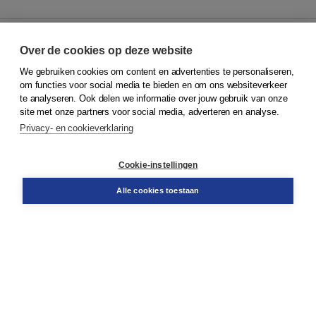
Over de cookies op deze website
We gebruiken cookies om content en advertenties te personaliseren,
© 2026
Koninklijke Boom uitgevers
om functies voor social media te bieden en om ons websiteverkeer
te analyseren. Ook delen we informatie over jouw gebruik van onze
Klantenservice
site met onze partners voor social media, adverteren en analyse.
Service & informatie
Privacy- en cookieverklaring
Contact
Retourneren
Docentenservice
Cookie-instellingen
Snel bestellen
Teamviewer
Alle cookies toestaan
Boom voor jou
Voor de boekhandel
Voor de pers
Publiceren bij Boom
Werken bij Boom & Vacatures
Over Boom