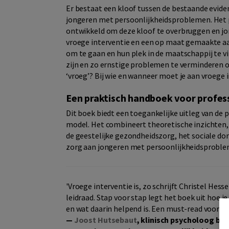
Er bestaat een kloof tussen de bestaande evide
jongeren met persoonlijkheidsproblemen. Het 
ontwikkeld om deze kloof te overbruggen en jo
vroege interventie en een op maat gemaakte a
om te gaan en hun plek in de maatschappij te vin
zijn en zo ernstige problemen te verminderen o
‘vroeg’? Bij wie en wanneer moet je aan vroege 
Een praktisch handboek voor profes
Dit boek biedt een toegankelijke uitleg van de 
model. Het combineert theoretische inzichten, 
de geestelijke gezondheidszorg, het sociale do
zorg aan jongeren met persoonlijkheidsproble
'Vroege interventie is, zo schrijft Christel Hes
leidraad. Stap voor stap legt het boek uit hoe
en wat daarin helpend is. Een must-read voor ie
—
Joost Hutsebaut
, klinisch psycholoog bij