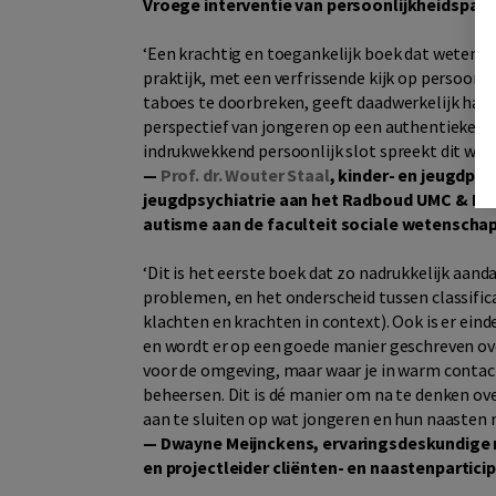
Vroege interventie van persoonlijkheidspatho
‘Een krachtig en toegankelijk boek dat wetens
praktijk, met een verfrissende kijk op persoon
taboes te doorbreken, geeft daadwerkelijk hand
perspectief van jongeren op een authentieke ma
indrukwekkend persoonlijk slot spreekt dit werk
—
Prof. dr. Wouter Staal
, kinder- en jeugdpsy
jeugdpsychiatrie aan het Radboud UMC & Kar
autisme aan de faculteit sociale wetenschap
‘Dit is het eerste boek dat zo nadrukkelijk aan
problemen, en het onderscheid tussen classifica
klachten en krachten in context). Ook is er ein
en wordt er op een goede manier geschreven over
voor de omgeving, maar waar je in warm contac
beheersen. Dit is dé manier om na te denken o
aan te sluiten op wat jongeren en hun naasten 
—
Dwayne
Meijnckens, ervaringsdeskundige 
en projectleider cliënten- en naastenpartici