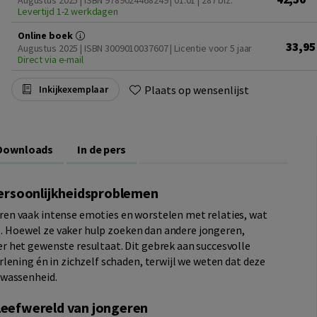
Augustus 2025 | ISBN 9789024468249 | 01.01
| 287 blz.
Levertijd 1-2 werkdagen
Online boek
33,95
Augustus 2025 | ISBN 3009010037607 | Licentie voor 5 jaar
Direct via e-mail
Plaats op wensenlijst
Inkijkexemplaar
Downloads
In de pers
ersoonlijkheidsproblemen
en vaak intense emoties en worstelen met relaties, wat
ag. Hoewel ze vaker hulp zoeken dan andere jongeren,
 het gewenste resultaat. Dit gebrek aan succesvolle
lening én in zichzelf schaden, terwijl we weten dat deze
lwassenheid.
 leefwereld van jongeren