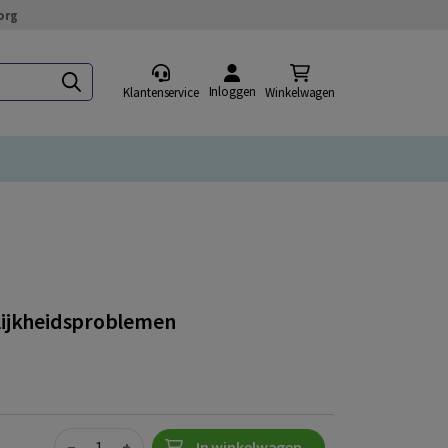
org
Inloggen
Klantenservice
Winkelwagen
lijkheidsproblemen
Quantity
−
+
In winkelwagen