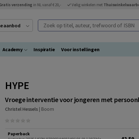
Gratis verzending
in NL vanaf € 20,-
Veilig winkelen met
Thuiswinkelwaarb
Zoek op titel, auteur, trefwoord of ISBN
ele aanbod
Academy
Inspiratie
Voor instellingen
HYPE
Vroege interventie voor jongeren met persoon
Christel Hessels
|
Boom
Paperback
42,50