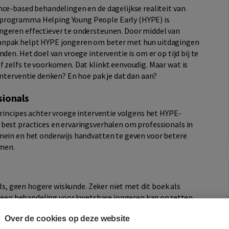
nce-based behandelingen en de dagelijkse realiteit van
programma Helping Young People Early (HYPE) is
ngeren effectiever te ondersteunen. Door middel van
anpak helpt HYPE jongeren om beter met hun uitdagingen
den. Het doel van vroege interventie is om er op tijd bij te
f zelfs te voorkomen. Dat klinkt eenvoudig. Maar wat is
interventie denken? En hoe pak je dat dan aan?
sionals
principes achter vroege interventie volgens het HYPE-
best practices en ervaringsverhalen om professionals in
mein en het onderwijs handvatten te geven voor betere
men.
sels, geen hogere wiskunde. Zeker niet met dit boek als
 je een behandeling voor kwetsbare jongeren kan opzetten
dereen die met jongeren werkt.'
Over de cookies op deze website
 de Viersprong, bijzonder hoogleraar 'Preventie en