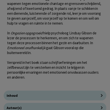
wapenen tegen emotionele chantage en grensoverschrijdend,
afwijzend of kwetsend gedrag. In plaats van je te schikken in
een dienende, luisterende of zorgende rol, leer je om voorrang
te geven aan jezelf, om voor jezelf op te komen en om wél om
hulp te vragen en ruimte in te nemen.
In
Ongezien opgegroeid
hielp psycholoog Lindsay Gibson de
lezer de processen te herkennen, en om zich te wapenen
tegen deze processen binnen het gezin en daarbuiten. In
Emotioneel onafhankelijk
gaat Gibson vooral op die
buitenwereld in.
Verspreid in het boek staan schrijfoefeningen om het
zelfbewustzijn te versterken en inzicht te krijgen in
persoonlijke ervaringen met emotioneel onvolwassen ouders
en anderen.
Inhoud
Auteur(s)