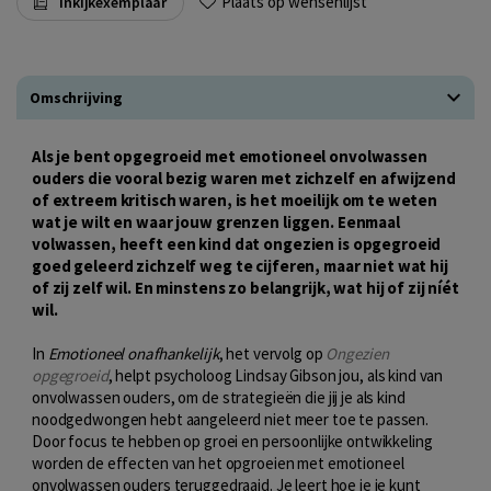
Plaats op wensenlijst
Inkijkexemplaar
Omschrijving
Als je bent opgegroeid met emotioneel onvolwassen
ouders die vooral bezig waren met zichzelf en afwijzend
of extreem kritisch waren, is het moeilijk om te weten
wat je wilt en waar jouw grenzen liggen. Eenmaal
volwassen, heeft een kind dat ongezien is opgegroeid
goed geleerd zichzelf weg te cijferen, maar niet wat hij
of zij zelf wil. En minstens zo belangrijk, wat hij of zij níét
wil.
In
Emotioneel onafhankelijk
, het vervolg op
Ongezien
opgegroeid
, helpt psycholoog Lindsay Gibson jou, als kind van
onvolwassen ouders, om de strategieën die jij je als kind
noodgedwongen hebt aangeleerd niet meer toe te passen.
Door focus te hebben op groei en persoonlijke ontwikkeling
worden de effecten van het opgroeien met emotioneel
onvolwassen ouders teruggedraaid. Je leert hoe je je kunt